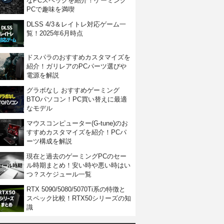
なPCスペックを紹介！ゲーミング
PCで趣味を満喫
DLSS 4/3＆レイトレ対応ゲーム一
覧！2025年6月時点
ドスパラのおすすめカスタマイズを
紹介！ガリレアのPCパーツ選びや
電源を解説
グラボなし おすすめゲーミング
BTOパソコン！PC買い替えに最適
なモデル
マウスコンピューター(G-tune)のお
すすめカスタマイズを紹介！PCパ
ーツ構成を解説
現在と過去のゲーミングPCのセー
ル時期まとめ！安い時や悪い時はい
つ？スケジュール一覧
RTX 5090/5080/5070Ti系の特徴と
スペック比較！RTX50シリーズの知
識