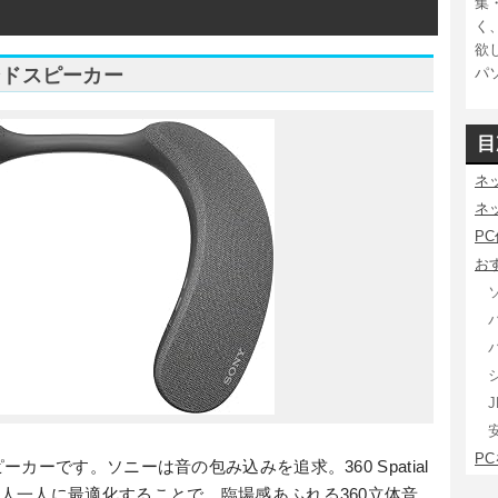
集
く
欲
パ
ンドスピーカー
目
ネ
ネ
P
お
J
PC
ーです。ソニーは音の包み込みを追求。360 Spatial
、音場を一人一人に最適化することで、臨場感あふれる360立体音