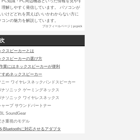
・PC知識・PC周辺機器といった情報を見やす
、理解しやすく発信しています。 パソコンが
しいけどどれを買えばいいかわからない方に
ソコンの魅力を解説しています。
プロフィールページ
|
pcpick
次
ックスピーカーとは
ックスピーカーの選び方
C作業にはネックスピーカーが便利
すすめネックスピーカー
ソニー ワイヤレスネックバンドスピーカー
パナソニック ゲーミングネックス
パナソニック ワイヤレスネックス
シャープ サウンドパートナー
BL SoundGear
安さ重視のモデル
をBluetoothに対応させるアダプタ