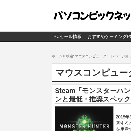
PCセール情報
おすすめゲーミングP
ホーム
>
検索: マウスコンピューター | 7ページ目 
マウスコンピューター
Steam「モンスター
ンと最低・推奨スペック(
201
関する
を用意