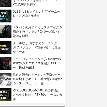
なPCスペックを紹介！ゲーミング
PCで趣味を満喫
DLSS 4/3＆レイトレ対応ゲーム一
覧！2025年6月時点
ドスパラのおすすめカスタマイズを
紹介！ガリレアのPCパーツ選びや
電源を解説
グラボなし おすすめゲーミング
BTOパソコン！PC買い替えに最適
なモデル
マウスコンピューター(G-tune)のお
すすめカスタマイズを紹介！PCパ
ーツ構成を解説
現在と過去のゲーミングPCのセー
ル時期まとめ！安い時や悪い時はい
つ？スケジュール一覧
RTX 5090/5080/5070Ti系の特徴と
スペック比較！RTX50シリーズの知
識