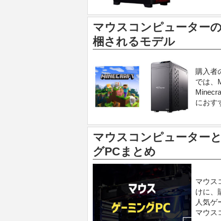
マウスコンピューターのゲー
梱されるモデル
購入者
では、M
Mine
におす
マウスコンピューターと
グPCまとめ
マウス
けに、
人気ゲ
マウス