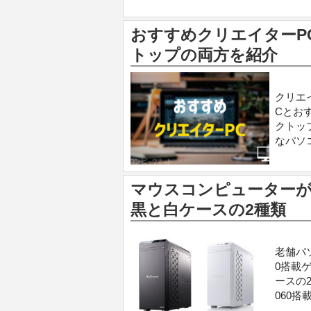
おすすめクリエイターP
トップの両方を紹介
クリエ
Cとお
クトッ
なパソ
マウスコンピューターがR
黒と白ケースの2種類
老舗パ
0搭載
ースの
060搭