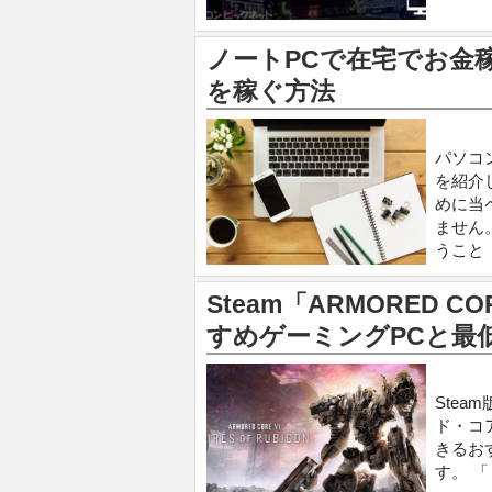
ノートPCで在宅でお金
を稼ぐ方法
パソコ
を紹介
めに当
ません
うこと
Steam「ARMORED COR
すめゲーミングPCと最
Steam
ド・コ
きるお
す。 「