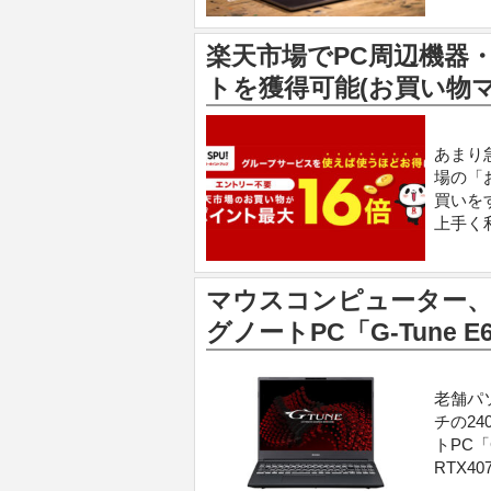
楽天市場でPC周辺機器
トを獲得可能(お買い物マ
あまり
場の「
買いを
上手く
マウスコンピューター、24
グノートPC「G-Tune 
老舗パ
チの24
トPC「
RTX40